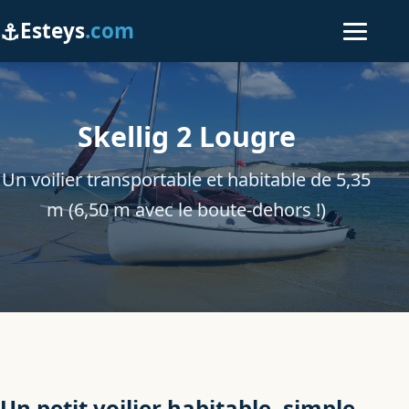
⚓
Esteys
.com
Accueil
Skellig 2 Lougre
Le Skellig
Un voilier transportable et habitable de 5,35
Bassin d'Arcachon
m (6,50 m avec le boute-dehors !)
Nord bassin
Sud bassin
Plages océanes
Contact
Un petit voilier habitable, simple